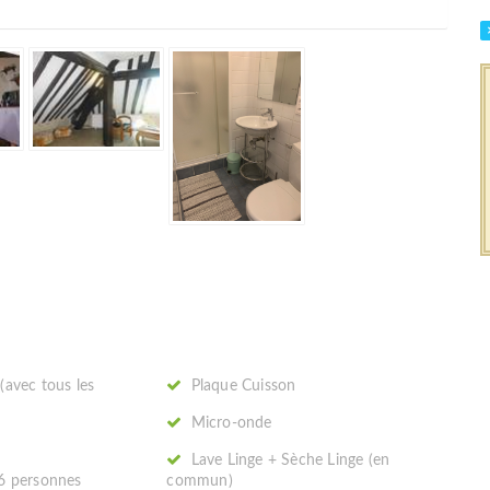
(avec tous les
Plaque Cuisson
Micro-onde
r
Lave Linge + Sèche Linge (en
 6 personnes
commun)